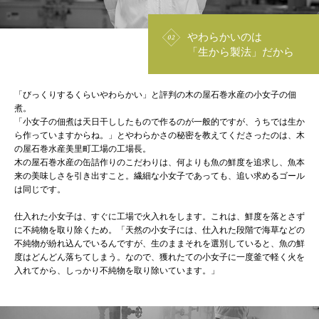
やわらかいのは
「生から製法」だから
「びっくりするくらいやわらかい」と評判の木の屋石巻水産の小女子の佃
煮。
「小女子の佃煮は天日干ししたもので作るのが一般的ですが、うちでは生か
ら作っていますからね。」とやわらかさの秘密を教えてくださったのは、木
の屋石巻水産美里町工場の工場長。
木の屋石巻水産の缶詰作りのこだわりは、何よりも魚の鮮度を追求し、魚本
来の美味しさを引き出すこと。繊細な小女子であっても、追い求めるゴール
は同じです。
仕入れた小女子は、すぐに工場で火入れをします。これは、鮮度を落とさず
に不純物を取り除くため。「天然の小女子には、仕入れた段階で海草などの
不純物が紛れ込んでいるんですが、生のままそれを選別していると、魚の鮮
度はどんどん落ちてしまう。なので、獲れたての小女子に一度釜で軽く火を
入れてから、しっかり不純物を取り除いています。」