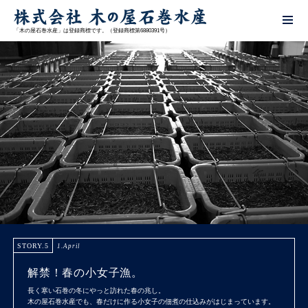
解禁！春の小女子漁。
「木の屋石巻水産」は登録商標です。（登録商標第6880391号）
STORY
ストーリー
ABOUT
木の屋石巻水産について
THANKS
メッセージ
STORY.5
1.April
解禁！春の小女子漁。
SHOP
長く寒い石巻の冬にやっと訪れた春の兆し。
木の屋石巻水産でも、春だけに作る小女子の佃煮の仕込みがはじまっています。