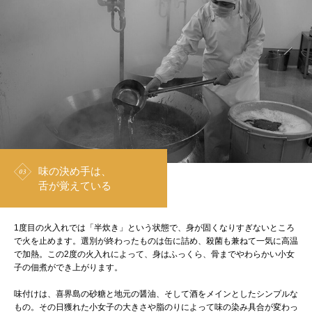
味の決め手は、
舌が覚えている
1度目の火入れでは「半炊き」という状態で、身が固くなりすぎないところ
で火を止めます。選別が終わったものは缶に詰め、殺菌も兼ねて一気に高温
で加熱。この2度の火入れによって、身はふっくら、骨までやわらかい小女
子の佃煮ができ上がります。
味付けは、喜界島の砂糖と地元の醤油、そして酒をメインとしたシンプルな
もの。その日獲れた小女子の大きさや脂のりによって味の染み具合が変わっ